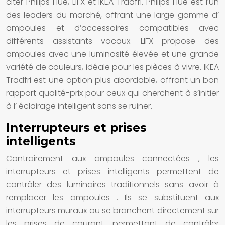
citer Philips Hue, LIFX et IKEA Tradfri. Philips Hue est l’un
des leaders du marché, offrant une large gamme d’
ampoules
et d’accessoires compatibles avec
différents assistants vocaux. LIFX propose des
ampoules
avec une luminosité élevée et une grande
variété de couleurs, idéale pour les pièces à vivre. IKEA
Tradfri est une option plus abordable, offrant un bon
rapport qualité-prix pour ceux qui cherchent à s’initier
à l’
éclairage intelligent
sans se ruiner.
Interrupteurs et prises
intelligents
Contrairement aux
ampoules connectées
, les
interrupteurs et prises intelligents
permettent de
contrôler des
luminaires
traditionnels sans avoir à
remplacer les
ampoules
. Ils se substituent aux
interrupteurs
muraux ou se branchent directement sur
les
prises
de courant, permettant de contrôler